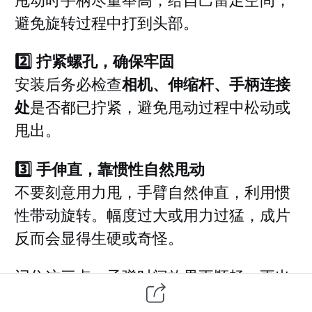
甩动时手柄尽量举高，给自己留足空间，
避免旋转过程中打到头部。
2️⃣ 拧紧螺孔，确保牢固
安装后务必检查
相机、伸缩杆、手柄连接
处
是否都已拧紧，避免甩动过程中松动或
甩出。
3️⃣ 手伸直，靠惯性自然甩动
不要刻意用力甩，手臂自然伸直，利用惯
性带动旋转。幅度过大或用力过猛，成片
反而会显得生硬或奇怪。
记住这三点，子弹时间效果更顺畅、更出
片！